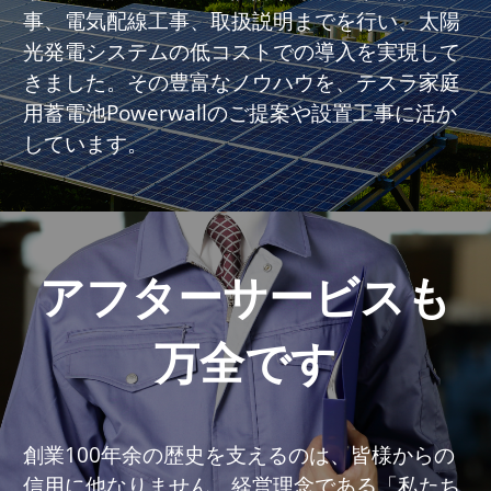
事、電気配線工事、取扱説明までを行い、太陽
光発電システムの低コストでの導入を実現して
きました。その豊富なノウハウを、テスラ家庭
用蓄電池Powerwallのご提案や設置工事に活か
しています。
アフターサービスも
万全です
創業100年余の歴史を支えるのは、皆様からの
信用に他なりません。経営理念である「私たち