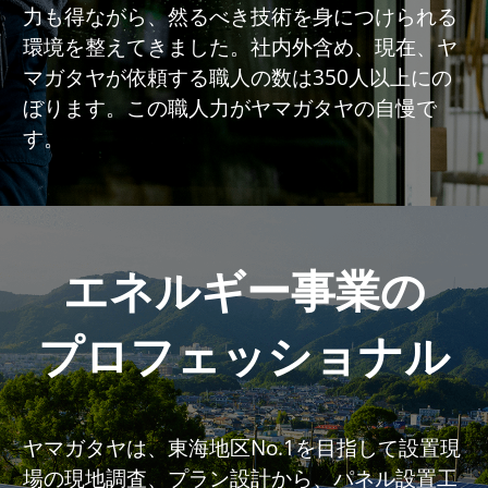
力も得ながら、然るべき技術を身につけられる
環境を整えてきました。社内外含め、現在、ヤ
マガタヤが依頼する職人の数は350人以上にの
ぼります。この職人力がヤマガタヤの自慢で
す。
エネルギー事業の
プロフェッショナル
ヤマガタヤは、東海地区No.1を目指して設置現
場の現地調査、プラン設計から、パネル設置工